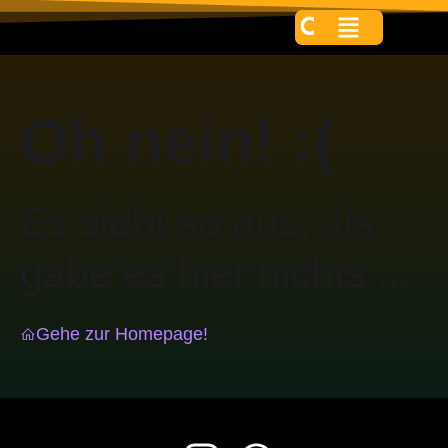
Oh nein! :(
Es sieht so aus, als
gäbe es hier nichts ...
Gehe zur Homepage!